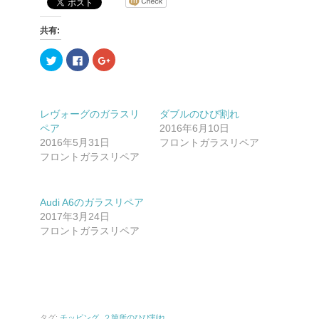
共有:
ク
F
ク
リ
a
リ
ッ
c
ッ
ク
e
ク
し
b
し
て
o
て
T
o
G
レヴォーグのガラスリ
ダブルのひび割れ
w
k
o
i
で
o
ペア
2016年6月10日
t
共
g
2016年5月31日
t
有
l
フロントガラスリペア
e
す
e
フロントガラスリペア
r
る
+
で
に
で
共
は
共
有
ク
有
(
リ
(
Audi A6のガラスリペア
新
ッ
新
し
ク
し
2017年3月24日
い
し
い
ウ
て
ウ
フロントガラスリペア
ィ
く
ィ
ン
だ
ン
ド
さ
ド
ウ
い
ウ
で
(
で
開
新
開
き
し
き
ま
い
ま
す
ウ
す
)
ィ
)
タグ:
チッピング
,
２箇所のひび割れ