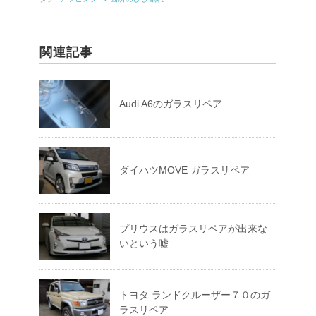
ン
ド
ウ
で
開
き
関連記事
ま
す
)
Audi A6のガラスリペア
ダイハツMOVE ガラスリペア
プリウスはガラスリペアが出来な
いという嘘
トヨタ ランドクルーザー７０のガ
ラスリペア