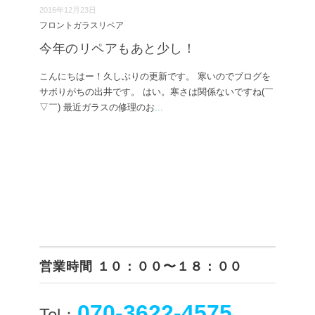
2016年12月23日
フロントガラスリペア
今年のリペアもあと少し！
こんにちはー！久しぶりの更新です。 寒いのでブログを
サボりがちの出井です。 はい。寒さは関係ないですね(￣
▽￣) 最近ガラスの修理のお
...
営業時間 １０：００〜１８：００
070-3622-4575
Tel：